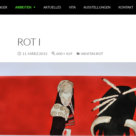
NGER
ARBEITEN
AKTUELLES
VITA
AUSSTELLUNGEN
KONTAKT
ROT I
11. MÄRZ 2015
600 × 419
VANITAS ROT