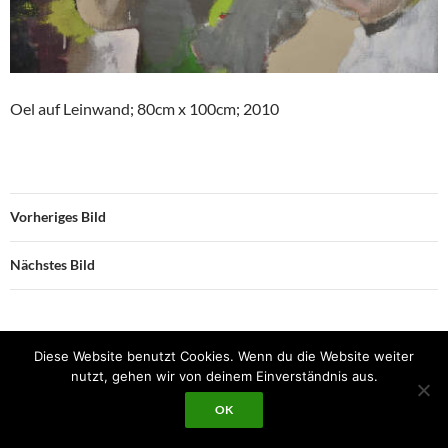
Oel auf Leinwand; 80cm x 100cm; 2010
Vorheriges Bild
Nächstes Bild
Diese Website benutzt Cookies. Wenn du die Website weiter
Datenschutzerklärung
Mit Stolz präsentiert von WordPress
nutzt, gehen wir von deinem Einverständnis aus.
OK